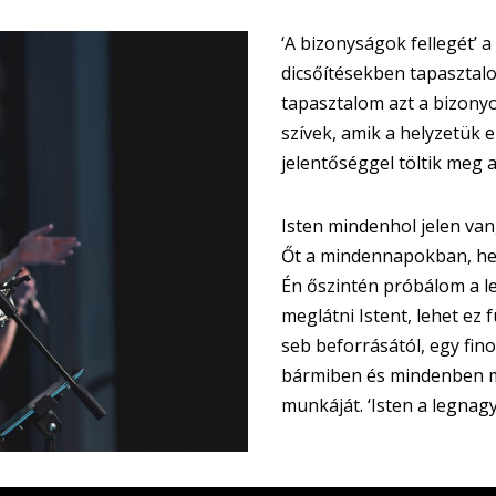
‘A bizonyságok fellegét’ 
dicsőítésekben tapasztalo
tapasztalom azt a bizonyos
szívek, amik a helyzetük e
jelentőséggel töltik meg 
Isten mindenhol jelen van
Őt a mindennapokban, helyz
Én őszintén próbálom a l
meglátni Istent, lehet ez
seb beforrásától, egy fino
bármiben és mindenben me
munkáját. ‘Isten a legnagy