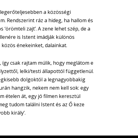
a legerőteljesebben a közösségi
m. Rendszerint ráz a hideg, ha hallom és
 ‘örömteli zajt’. A zene lehet szép, de a
llenére is Istent imádják különös
a közös énekeinket, dalainkat.
, így csak rajtam múlik, hogy meglátom e
ettől, lelki/testi állapottól függetlenül.
egkisebb dolgoktól a legnagyobbakig
 furán hangzik, nekem nem kell sok: egy
m ételen át, egy jó filmen keresztül
g tudom találni Istent és az Ő keze
obb király’.