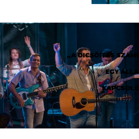
„A DICSŐÍTÉS SZÁM
EGY ÁLL
KAPCSOLÓ