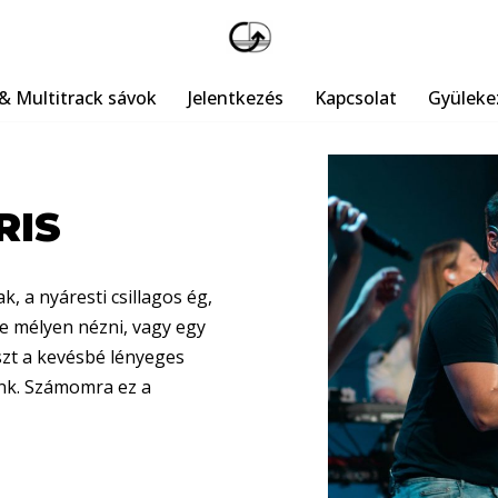
& Multitrack sávok
Jelentkezés
Kapcsolat
Gyüleke
RIS
, a nyáresti csillagos ég,
be mélyen nézni, vagy egy
szt a kevésbé lényeges
lünk. Számomra ez a