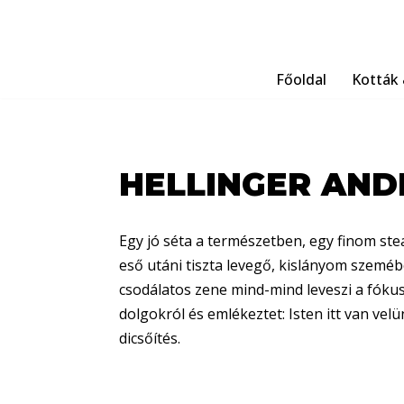
Skip
to
Főoldal
Kották 
content
HELLINGER AND
Egy jó séta a természetben, egy finom steak
eső utáni tiszta levegő, kislányom szemé
csodálatos zene mind-mind leveszi a fóku
dolgokról és emlékeztet: Isten itt van ve
dicsőítés.