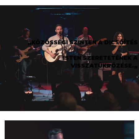
„
KÖZÖSSÉGI SZINTEN A DICSŐÍTÉS
ISTEN SZERETETÉNEK A
VISSZATÜKRÖZÉSE.
„